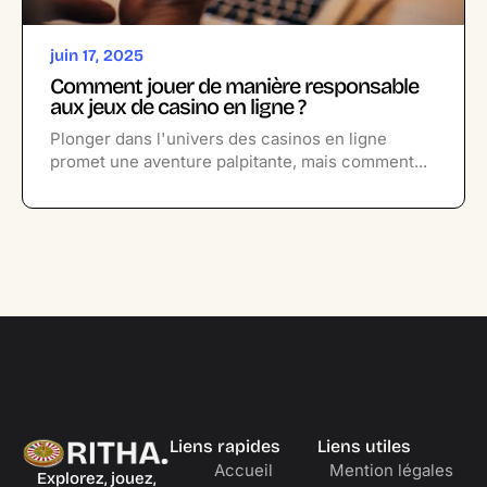
juin 17, 2025
Comment jouer de manière responsable
aux jeux de casino en ligne ?
Plonger dans l'univers des casinos en ligne
promet une aventure palpitante, mais comment...
Liens rapides
Liens utiles
Accueil
Mention légales
Explorez, jouez,