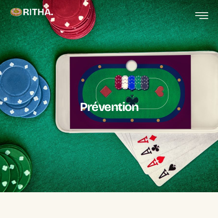
Prévention