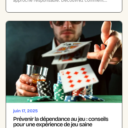
approche responsable. Découvrez comment...
juin 17, 2025
Prévenir la dépendance au jeu : conseils
pour une expérience de jeu saine